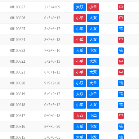
08100827
2+3+4=09
大双
小单
中
08100826
0+5+8=13
小单
大双
中
08100825
3+8+6=17
小单
大双
错
08100824
3+2+8=13
小单
大双
中
08100823
7+2+7=16
大单
小双
错
08100822
5+2+6=13
小单
大双
中
08100821
6+6+1=13
小单
大双
中
08100820
9+9+2=20
小双
大单
错
08100819
6+9+2=17
大双
小单
错
08100818
0+7+5=12
小单
大双
错
08100817
9+0+9=18
大双
小单
中
08100816
8+7+5=20
大单
小双
错
08100815
5+0+0=05
大单
小双
错