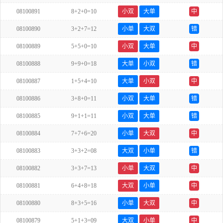
08100891
8+2+0=10
小双
大单
中
08100890
3+2+7=12
小单
大双
错
08100889
5+5+0=10
小双
大单
中
08100888
9+9+0=18
大单
小双
错
08100887
1+5+4=10
大单
小双
中
08100886
3+8+0=11
小双
大单
错
08100885
9+1+1=11
小双
大单
错
08100884
7+7+6=20
小单
大双
中
08100883
3+3+2=08
大双
小单
错
08100882
3+3+7=13
小单
大双
中
08100881
6+4+8=18
大双
小单
中
08100880
8+3+5=16
小单
大双
中
08100879
5+1+3=09
大双
小单
中