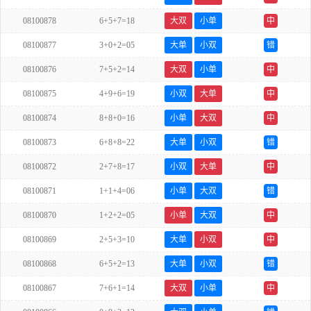
08100878
6+5+7=18
大双
小单
中
08100877
3+0+2=05
大单
小双
错
08100876
7+5+2=14
大双
小单
中
08100875
4+9+6=19
小双
大单
中
08100874
8+8+0=16
小单
大双
中
08100873
6+8+8=22
大单
小双
错
08100872
2+7+8=17
小双
大单
中
08100871
1+1+4=06
小单
大双
错
08100870
1+2+2=05
小单
大双
中
08100869
2+5+3=10
大单
小双
中
08100868
6+5+2=13
大单
小双
错
08100867
7+6+1=14
大双
小单
中