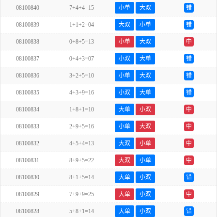
08100840
7+4+4=15
小单
大双
错
08100839
1+1+2=04
大双
小单
错
08100838
0+8+5=13
小单
大双
中
08100837
0+4+3=07
小双
大单
错
08100836
3+2+5=10
小单
大双
错
08100835
4+3+9=16
小双
大单
错
08100834
1+8+1=10
大单
小双
中
08100833
2+9+5=16
小单
大双
中
08100832
4+5+4=13
大双
小单
中
08100831
8+9+5=22
大双
小单
中
08100830
8+1+5=14
大单
小双
错
08100829
7+9+9=25
大单
小双
中
08100828
5+8+1=14
大单
小双
错