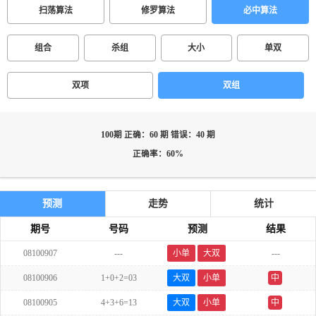
扫荡算法
修罗算法
必中算法
组合
杀组
大小
单双
双项
双组
100期 正确：60 期 错误：40 期
正确率：60%
预测
走势
统计
期号
号码
预测
结果
08100907
---
小单
大双
---
08100906
1+0+2=03
大双
小单
中
08100905
4+3+6=13
大双
小单
中