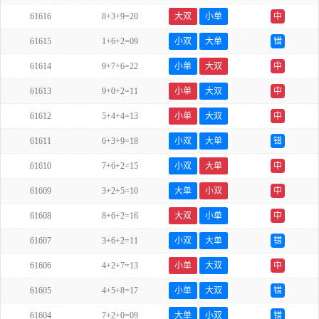
61616
8+3+9=20
大双
小单
中
61615
1+6+2=09
小双
大单
错
61614
9+7+6=22
小单
大双
中
61613
9+0+2=11
小单
大双
中
61612
5+4+4=13
小单
大双
中
61611
6+3+9=18
小双
大单
错
61610
7+6+2=15
小双
大单
中
61609
3+2+5=10
大单
小双
中
61608
8+6+2=16
大双
小单
中
61607
3+6+2=11
小双
大单
错
61606
4+2+7=13
小单
大双
中
61605
4+5+8=17
小单
大双
错
61604
7+2+0=09
大单
小双
错