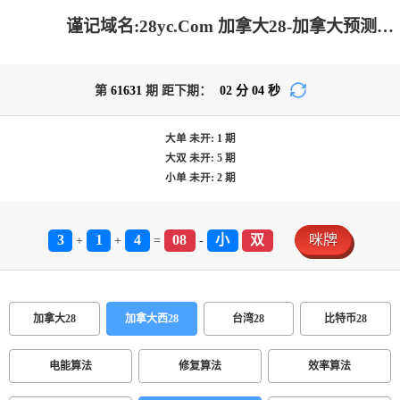
谨记域名:28yc.Com 加拿大28-加拿大预测|加拿大PC在线预测|加拿大PC结果查询|28在线预测咪牌查询_专注研究_加拿大PC组合_官方!
第
61631
期 距下期：
02
分
04
秒
大单
未开:
1
期
大双
未开:
5
期
小单
未开:
2
期
3
1
4
08
小
双
咪牌
+
+
=
-
加拿大28
加拿大西28
台湾28
比特币28
电能算法
修复算法
效率算法