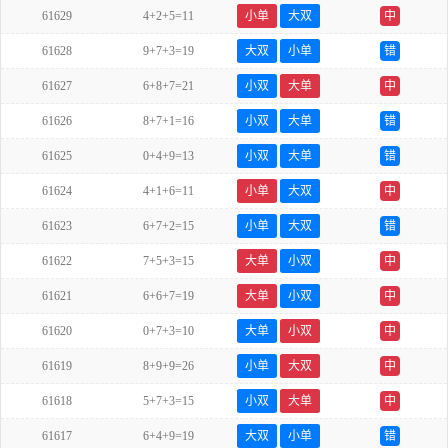
61629
4+2+5=11
小单
大双
中
61628
9+7+3=19
大双
小单
错
61627
6+8+7=21
小双
大单
中
61626
8+7+1=16
小双
大单
错
61625
0+4+9=13
小双
大单
错
61624
4+1+6=11
小单
大双
中
61623
6+7+2=15
小单
大双
错
61622
7+5+3=15
大单
小双
中
61621
6+6+7=19
大单
小双
中
61620
0+7+3=10
大单
小双
中
61619
8+9+9=26
小单
大双
中
61618
5+7+3=15
小双
大单
中
61617
6+4+9=19
大双
小单
错