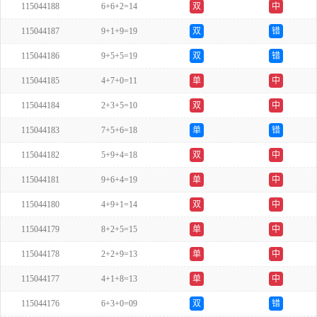
115044188
6+6+2=14
双
中
115044187
9+1+9=19
双
错
115044186
9+5+5=19
双
错
115044185
4+7+0=11
单
中
115044184
2+3+5=10
双
中
115044183
7+5+6=18
单
错
115044182
5+9+4=18
双
中
115044181
9+6+4=19
单
中
115044180
4+9+1=14
双
中
115044179
8+2+5=15
单
中
115044178
2+2+9=13
单
中
115044177
4+1+8=13
单
中
115044176
6+3+0=09
双
错