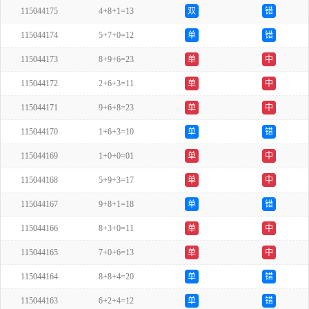
115044175
4+8+1=13
双
错
115044174
5+7+0=12
单
错
115044173
8+9+6=23
单
中
115044172
2+6+3=11
单
中
115044171
9+6+8=23
单
中
115044170
1+6+3=10
单
错
115044169
1+0+0=01
单
中
115044168
5+9+3=17
单
中
115044167
9+8+1=18
单
错
115044166
8+3+0=11
单
中
115044165
7+0+6=13
单
中
115044164
8+8+4=20
单
错
115044163
6+2+4=12
单
错