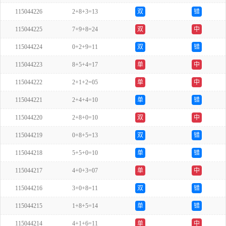
115044226
2+8+3=13
双
错
115044225
7+9+8=24
双
中
115044224
0+2+9=11
双
错
115044223
8+5+4=17
单
中
115044222
2+1+2=05
单
中
115044221
2+4+4=10
单
错
115044220
2+8+0=10
双
中
115044219
0+8+5=13
双
错
115044218
5+5+0=10
单
错
115044217
4+0+3=07
单
中
115044216
3+0+8=11
双
错
115044215
1+8+5=14
单
错
115044214
4+1+6=11
单
中