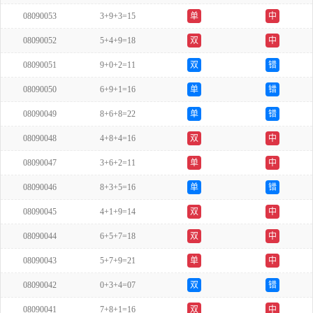
08090053
3+9+3=15
单
中
08090052
5+4+9=18
双
中
08090051
9+0+2=11
双
错
08090050
6+9+1=16
单
错
08090049
8+6+8=22
单
错
08090048
4+8+4=16
双
中
08090047
3+6+2=11
单
中
08090046
8+3+5=16
单
错
08090045
4+1+9=14
双
中
08090044
6+5+7=18
双
中
08090043
5+7+9=21
单
中
08090042
0+3+4=07
双
错
08090041
7+8+1=16
双
中