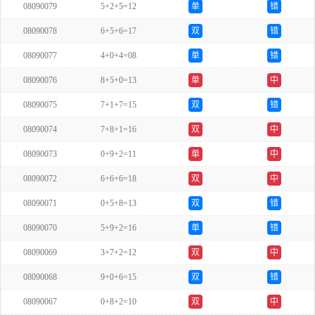
08090079
5+2+5=12
单
错
08090078
6+5+6=17
双
错
08090077
4+0+4=08
单
错
08090076
8+5+0=13
单
中
08090075
7+1+7=15
双
错
08090074
7+8+1=16
双
中
08090073
0+9+2=11
单
中
08090072
6+6+6=18
双
中
08090071
0+5+8=13
双
错
08090070
5+9+2=16
单
错
08090069
3+7+2=12
双
中
08090068
9+0+6=15
双
错
08090067
0+8+2=10
双
中