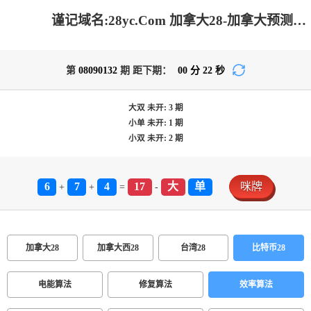
谨记域名:28yc.Com 加拿大28-加拿大预测|加拿大PC在线预测|加拿大PC结果查询|28在线预测咪牌查询_专注研究_加拿大PC组合_官方!
第
08090132
期 距下期：
00
分
22
秒
大双
未开:
3
期
小单
未开:
1
期
小双
未开:
2
期
6
7
4
17
大
单
咪牌
+
+
=
-
加拿大28
加拿大西28
台湾28
比特币28
电能算法
修复算法
效率算法