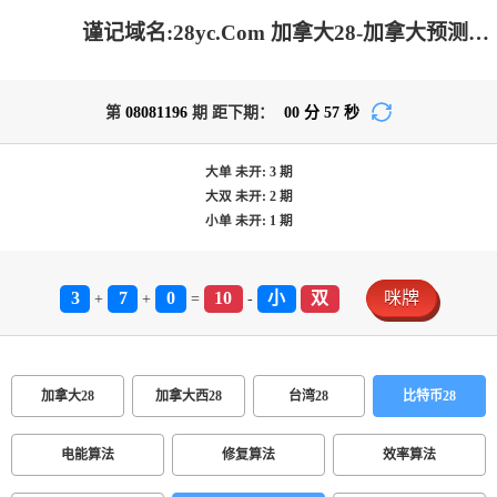
谨记域名:28yc.Com 加拿大28-加拿大预测|加拿大PC在线预测|加拿大PC结果查询|28在线预测咪牌查询_专注研究_加拿大PC组合_官方!
第
08081196
期 距下期：
00
分
57
秒
大单
未开:
3
期
大双
未开:
2
期
小单
未开:
1
期
3
7
0
10
小
双
咪牌
+
+
=
-
加拿大28
加拿大西28
台湾28
比特币28
电能算法
修复算法
效率算法