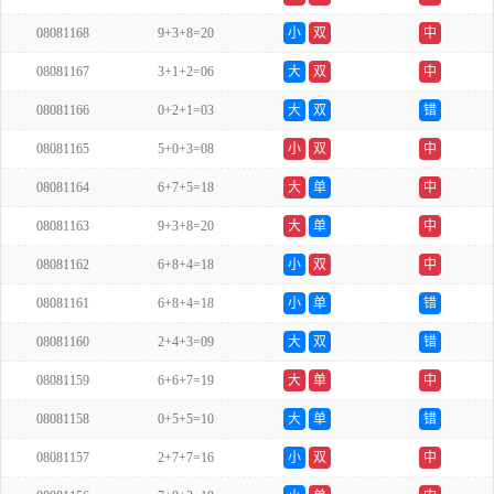
08081168
9+3+8=20
小
双
中
08081167
3+1+2=06
大
双
中
08081166
0+2+1=03
大
双
错
08081165
5+0+3=08
小
双
中
08081164
6+7+5=18
大
单
中
08081163
9+3+8=20
大
单
中
08081162
6+8+4=18
小
双
中
08081161
6+8+4=18
小
单
错
08081160
2+4+3=09
大
双
错
08081159
6+6+7=19
大
单
中
08081158
0+5+5=10
大
单
错
08081157
2+7+7=16
小
双
中