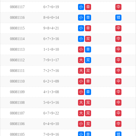
08081117
6+7+6=19
小
单
中
08081116
8+6+0=14
小
单
错
08081115
9+8+4=21
小
单
中
08081114
6+7+3=16
小
双
中
08081113
1+1+8=10
小
单
中
08081112
7+9+1=17
大
双
中
08081111
7+2+7=16
大
双
中
08081110
6+2+1=09
小
单
中
08081109
4+1+3=08
小
单
中
08081108
5+6+5=16
大
双
中
08081107
6+7+9=22
大
双
中
08081106
0+4+6=10
小
双
中
08081105
7+0+9=16
小
单
错