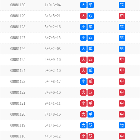
08081130
1+0+3=04
大
单
错
08081129
8+8+5=21
大
双
中
08081128
5+9+2=16
小
单
错
08081127
3+7+5=15
小
双
错
08081126
3+3+2=08
大
单
错
08081125
4+3+9=16
大
双
中
08081124
9+5+2=16
大
单
中
08081123
5+4+8=17
小
单
中
08081122
7+3+6=16
大
双
中
08081121
9+1+1=11
小
单
中
08081120
7+1+8=16
大
单
中
08081119
6+1+6=13
大
双
错
08081118
4+3+5=12
小
双
中