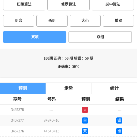
扫荡算法
修罗算法
必中算法
组合
杀组
大小
单双
双项
双组
100期 正确：50 期 错误：50 期
正确率：50%
预测
走势
统计
期号
号码
预测
结果
3467378
---
大
---
3467377
8+8+0=16
单
错
3467376
4+6+3=13
双
错