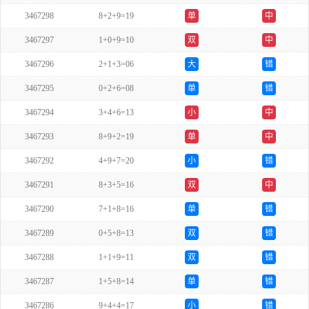
3467298
8+2+9=19
单
中
3467297
1+0+9=10
双
中
3467296
2+1+3=06
大
错
3467295
0+2+6=08
单
错
3467294
3+4+6=13
小
中
3467293
8+9+2=19
单
中
3467292
4+9+7=20
小
错
3467291
8+3+5=16
双
中
3467290
7+1+8=16
单
错
3467289
0+5+8=13
双
错
3467288
1+1+9=11
双
错
3467287
1+5+8=14
单
错
3467286
9+4+4=17
小
错