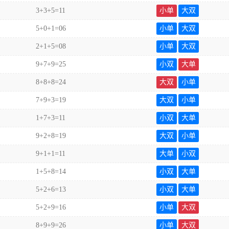
3+3+5=11
小单
大双
5+0+1=06
小单
大双
2+1+5=08
小单
大双
9+7+9=25
小双
大单
8+8+8=24
大双
小单
7+9+3=19
大双
小单
1+7+3=11
小双
大单
9+2+8=19
大双
小单
9+1+1=11
大单
小双
1+5+8=14
小双
大单
5+2+6=13
小双
大单
5+2+9=16
小单
大双
8+9+9=26
小单
大双