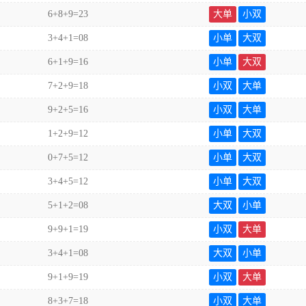
6+8+9=23
大单
小双
3+4+1=08
小单
大双
6+1+9=16
小单
大双
7+2+9=18
小双
大单
9+2+5=16
小双
大单
1+2+9=12
小单
大双
0+7+5=12
小单
大双
3+4+5=12
小单
大双
5+1+2=08
大双
小单
9+9+1=19
小双
大单
3+4+1=08
大双
小单
9+1+9=19
小双
大单
8+3+7=18
小双
大单