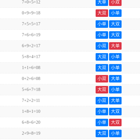
7+0+5=12
大单
小双
0+9+9=18
大双
小单
7+5+5=17
小单
大双
7+6+6=19
小单
大双
6+9+2=17
小双
大单
5+8+4=17
大双
小单
1+1+6=08
大双
小单
0+2+6=08
小双
大单
5+6+7=18
大双
小单
7+2+2=11
小双
大单
1+8+1=10
小单
大双
6+8+6=20
小单
大双
2+9+8=19
大双
小单