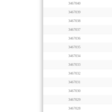
3467040
3467039
3467038
3467037
3467036
3467035
3467034
3467033
3467032
3467031
3467030
3467029
3467028