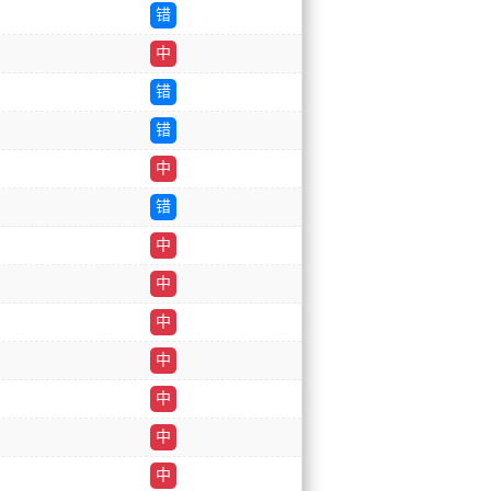
错
中
错
错
中
错
中
中
中
中
中
中
中