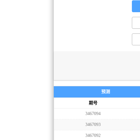
预测
期号
3467094
3467093
3467092