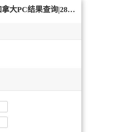
谨记域名:28yc.Com 加拿大28-加拿大预测|加拿大PC在线预测|加拿大PC结果查询|28在线预测咪牌查询_专注研究_加拿大PC组合_官方!