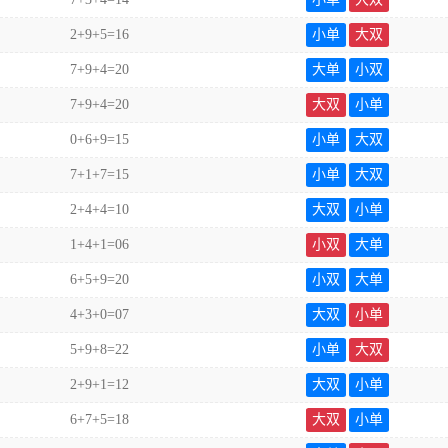
2+9+5=16
小单
大双
7+9+4=20
大单
小双
7+9+4=20
大双
小单
0+6+9=15
小单
大双
7+1+7=15
小单
大双
2+4+4=10
大双
小单
1+4+1=06
小双
大单
6+5+9=20
小双
大单
4+3+0=07
大双
小单
5+9+8=22
小单
大双
2+9+1=12
大双
小单
6+7+5=18
大双
小单