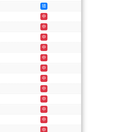
错
中
中
中
中
中
中
中
中
中
中
中
中