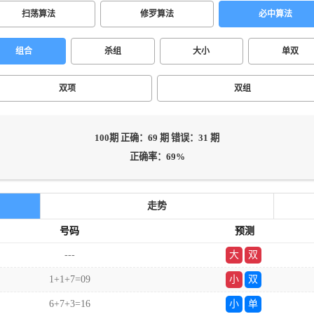
扫荡算法
修罗算法
必中算法
组合
杀组
大小
单双
双项
双组
100期 正确：69 期 错误：31 期
正确率：69%
走势
号码
预测
---
大
双
1+1+7=09
小
双
6+7+3=16
小
单