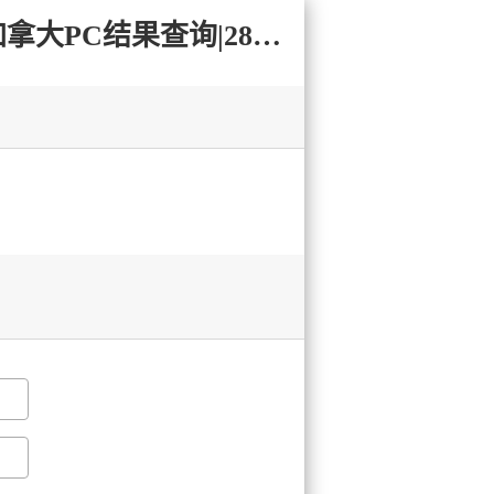
谨记域名:28yc.Com 加拿大28-加拿大预测|加拿大PC在线预测|加拿大PC结果查询|28在线预测咪牌查询_专注研究_加拿大PC组合_官方!