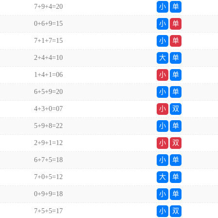
7+9+4=20
小
单
0+6+9=15
小
单
7+1+7=15
小
单
2+4+4=10
大
单
1+4+1=06
小
单
6+5+9=20
小
单
4+3+0=07
小
双
5+9+8=22
小
单
2+9+1=12
小
双
6+7+5=18
小
单
7+0+5=12
大
单
0+9+9=18
小
单
7+5+5=17
小
双