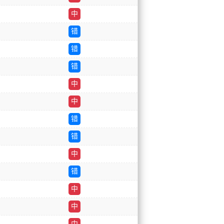
中
错
错
错
中
中
错
错
中
错
中
中
中