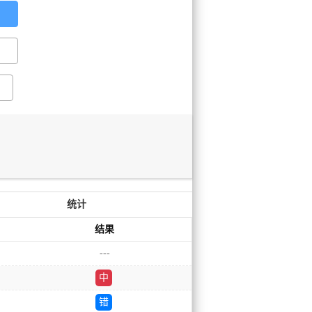
统计
结果
---
中
错