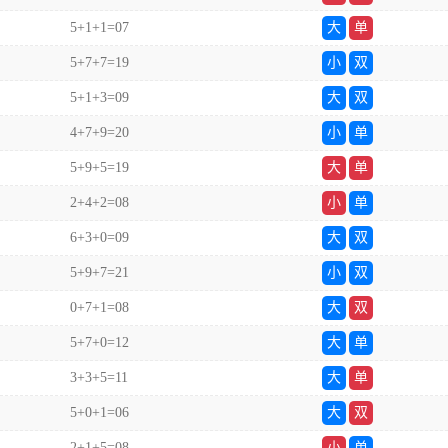
5+1+1=07
大
单
5+7+7=19
小
双
5+1+3=09
大
双
4+7+9=20
小
单
5+9+5=19
大
单
2+4+2=08
小
单
6+3+0=09
大
双
5+9+7=21
小
双
0+7+1=08
大
双
5+7+0=12
大
单
3+3+5=11
大
单
5+0+1=06
大
双
2+1+5=08
小
单