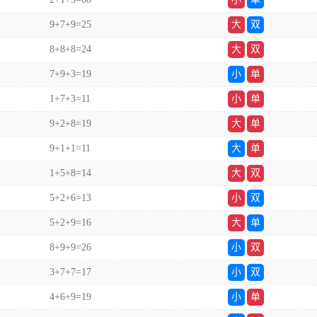
9+7+9=25
大
双
8+8+8=24
大
双
7+9+3=19
小
单
1+7+3=11
小
单
9+2+8=19
大
单
9+1+1=11
大
单
1+5+8=14
大
双
5+2+6=13
小
双
5+2+9=16
大
单
8+9+9=26
小
双
3+7+7=17
小
双
4+6+9=19
小
单