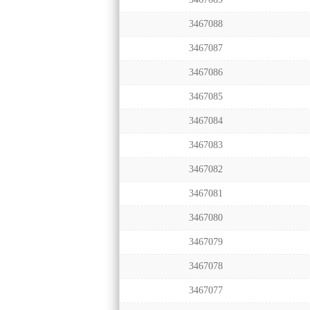
3467088
3467087
3467086
3467085
3467084
3467083
3467082
3467081
3467080
3467079
3467078
3467077