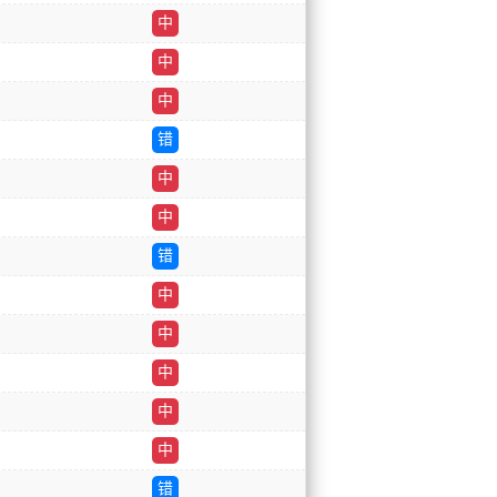
中
中
中
错
中
中
错
中
中
中
中
中
错