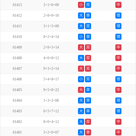
61413
2+1+6=09
小
双
中
61412
2+8+0=10
大
单
错
61411
3+1+5=09
大
双
错
61410
8+2+4=14
小
单
错
61409
2+9+3=14
大
双
中
61408
4+0+8=12
大
双
中
61407
9+3+2=14
大
双
中
61406
5+4+8=17
小
双
错
61405
9+5+8=22
大
单
中
61404
1+3+2=06
大
单
错
61403
0+5+7=12
大
单
错
61402
8+0+4=12
大
双
中
61401
5+2+0=07
大
单
中