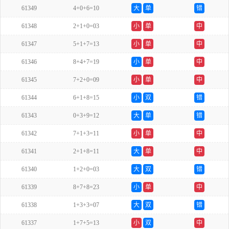
61349
4+0+6=10
大
单
错
61348
2+1+0=03
小
单
中
61347
5+1+7=13
小
单
中
61346
8+4+7=19
小
单
中
61345
7+2+0=09
小
单
中
61344
6+1+8=15
小
双
错
61343
0+3+9=12
大
单
错
61342
7+1+3=11
小
单
中
61341
2+1+8=11
大
单
中
61340
1+2+0=03
大
双
错
61339
8+7+8=23
小
单
中
61338
1+3+3=07
大
双
错
61337
1+7+5=13
小
双
中