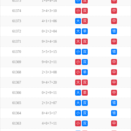
61375
1+9+4=14
小
双
中
61374
3+4+3=10
小
双
中
61373
4+1+1=06
大
双
中
61372
0+2+2=04
大
单
错
61371
9+3+4=16
大
双
中
61370
5+5+5=15
小
双
错
61369
9+0+2=11
小
双
中
61368
2+3+3=08
小
单
中
61367
9+4+7=20
大
双
中
61366
0+2+9=11
大
单
中
61365
2+3+2=07
大
双
错
61364
8+4+5=17
小
双
错
61363
4+0+7=11
小
双
中