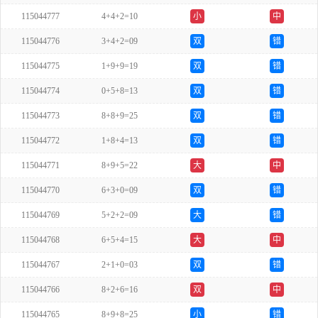
115044777
4+4+2=10
小
中
115044776
3+4+2=09
双
错
115044775
1+9+9=19
双
错
115044774
0+5+8=13
双
错
115044773
8+8+9=25
双
错
115044772
1+8+4=13
双
错
115044771
8+9+5=22
大
中
115044770
6+3+0=09
双
错
115044769
5+2+2=09
大
错
115044768
6+5+4=15
大
中
115044767
2+1+0=03
双
错
115044766
8+2+6=16
双
中
115044765
8+9+8=25
小
错