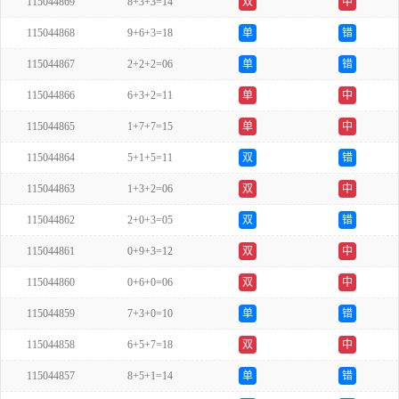
115044869
8+3+3=14
双
中
115044868
9+6+3=18
单
错
115044867
2+2+2=06
单
错
115044866
6+3+2=11
单
中
115044865
1+7+7=15
单
中
115044864
5+1+5=11
双
错
115044863
1+3+2=06
双
中
115044862
2+0+3=05
双
错
115044861
0+9+3=12
双
中
115044860
0+6+0=06
双
中
115044859
7+3+0=10
单
错
115044858
6+5+7=18
双
中
115044857
8+5+1=14
单
错