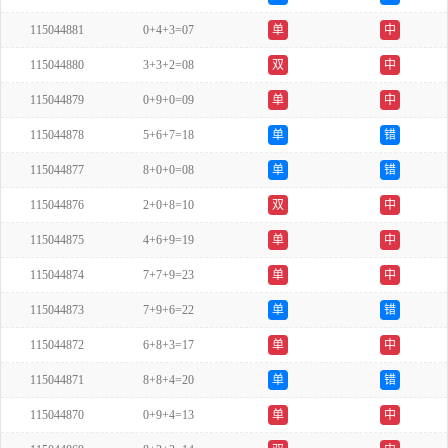
115044881
0+4+3=07
单
中
115044880
3+3+2=08
双
中
115044879
0+9+0=09
单
中
115044878
5+6+7=18
单
错
115044877
8+0+0=08
单
错
115044876
2+0+8=10
双
中
115044875
4+6+9=19
单
中
115044874
7+7+9=23
单
中
115044873
7+9+6=22
单
错
115044872
6+8+3=17
单
中
115044871
8+8+4=20
单
错
115044870
0+9+4=13
单
中