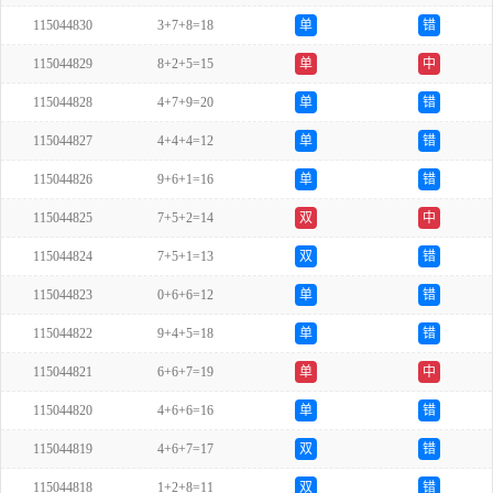
115044830
3+7+8=18
单
错
115044829
8+2+5=15
单
中
115044828
4+7+9=20
单
错
115044827
4+4+4=12
单
错
115044826
9+6+1=16
单
错
115044825
7+5+2=14
双
中
115044824
7+5+1=13
双
错
115044823
0+6+6=12
单
错
115044822
9+4+5=18
单
错
115044821
6+6+7=19
单
中
115044820
4+6+6=16
单
错
115044819
4+6+7=17
双
错
115044818
1+2+8=11
双
错