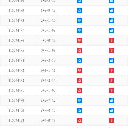
115044480
8+2+5=15
双
错
115044479
1+3+9=13
双
错
115044478
2+7+1=10
单
错
115044477
7+0+1=08
单
错
115044476
4+6+9=19
单
中
115044475
0+7+1=08
双
中
115044474
9+3+3=15
双
错
115044473
9+1+1=11
单
中
115044472
8+4+2=14
双
中
115044471
5+0+1=06
双
中
115044470
3+2+7=12
单
错
115044469
8+7+0=15
双
错
115044468
5+4+9=18
双
中