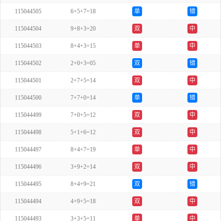
115044505
6+5+7=18
单
错
115044504
9+8+3=20
双
中
115044503
8+4+3=15
单
中
115044502
2+0+3=05
双
错
115044501
2+7+5=14
双
中
115044500
7+7+0=14
单
错
115044499
7+0+5=12
双
中
115044498
5+1+6=12
双
中
115044497
8+4+7=19
单
中
115044496
3+9+2=14
双
中
115044495
8+4+9=21
双
错
115044494
4+9+5=18
双
中
115044493
3+3+5=11
单
中