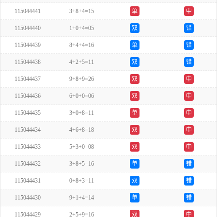
115044441
3+8+4=15
单
中
115044440
1+0+4=05
双
错
115044439
8+4+4=16
单
错
115044438
4+2+5=11
双
错
115044437
9+8+9=26
双
中
115044436
6+0+0=06
双
中
115044435
3+0+8=11
单
中
115044434
4+6+8=18
双
中
115044433
5+3+0=08
双
中
115044432
3+8+5=16
单
错
115044431
0+8+3=11
双
错
115044430
9+1+4=14
单
错
115044429
2+5+9=16
双
中