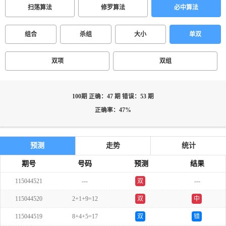
扫荡算法
修罗算法
必中算法
组合
杀组
大小
单双
双项
双组
100期 正确：47 期 错误：53 期
正确率：47%
预测
走势
统计
期号
号码
预测
结果
115044521
---
双
---
115044520
2+1+9=12
双
中
115044519
8+4+5=17
双
错