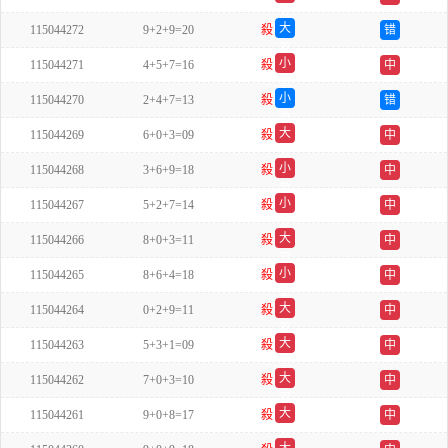
双
大
115044272
9+2+9=20
殺
错
双
小
115044271
4+5+7=16
殺
中
单
小
115044270
2+4+7=13
殺
错
单
大
115044269
6+0+3=09
殺
中
双
小
115044268
3+6+9=18
殺
中
单
小
115044267
5+2+7=14
殺
中
双
大
115044266
8+0+3=11
殺
中
双
小
115044265
8+6+4=18
殺
中
单
大
115044264
0+2+9=11
殺
中
双
大
115044263
5+3+1=09
殺
中
单
大
115044262
7+0+3=10
殺
中
双
大
115044261
9+0+8=17
殺
中
双