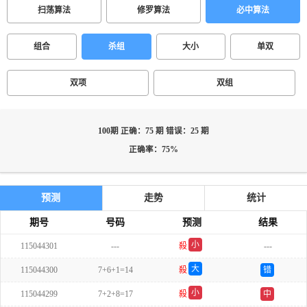
扫荡算法
修罗算法
必中算法
组合
杀组
大小
单双
双项
双组
100期 正确：75 期 错误：25 期
正确率：75%
预测
走势
统计
期号
号码
预测
结果
小
115044301
---
殺
---
双
大
115044300
7+6+1=14
殺
错
双
小
115044299
7+2+8=17
殺
中
单