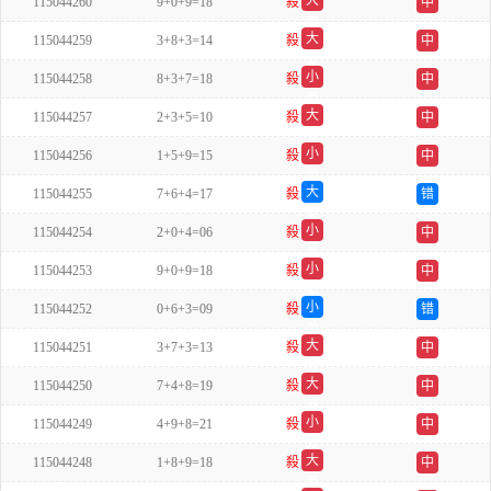
大
115044260
9+0+9=18
殺
中
单
大
115044259
3+8+3=14
殺
中
单
小
115044258
8+3+7=18
殺
中
单
大
115044257
2+3+5=10
殺
中
双
小
115044256
1+5+9=15
殺
中
单
大
115044255
7+6+4=17
殺
错
单
小
115044254
2+0+4=06
殺
中
单
小
115044253
9+0+9=18
殺
中
单
小
115044252
0+6+3=09
殺
错
单
大
115044251
3+7+3=13
殺
中
双
大
115044250
7+4+8=19
殺
中
双
小
115044249
4+9+8=21
殺
中
双
大
115044248
1+8+9=18
殺
中
单