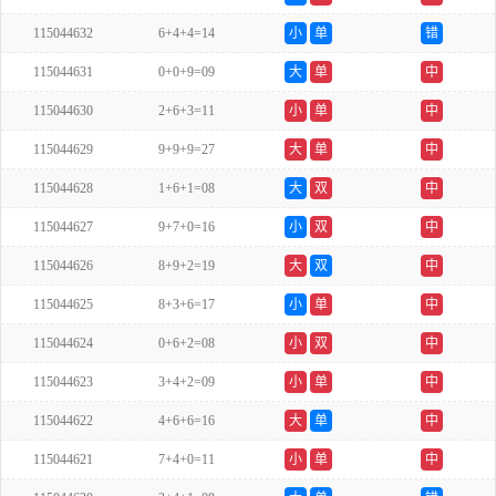
115044632
6+4+4=14
小
单
错
115044631
0+0+9=09
大
单
中
115044630
2+6+3=11
小
单
中
115044629
9+9+9=27
大
单
中
115044628
1+6+1=08
大
双
中
115044627
9+7+0=16
小
双
中
115044626
8+9+2=19
大
双
中
115044625
8+3+6=17
小
单
中
115044624
0+6+2=08
小
双
中
115044623
3+4+2=09
小
单
中
115044622
4+6+6=16
大
单
中
115044621
7+4+0=11
小
单
中