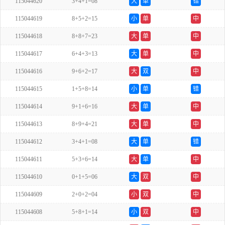
115044620
3+4+1=08
大
单
错
115044619
8+5+2=15
小
单
中
115044618
8+8+7=23
大
单
中
115044617
6+4+3=13
大
单
中
115044616
9+6+2=17
大
双
中
115044615
1+5+8=14
小
单
错
115044614
9+1+6=16
大
单
中
115044613
8+9+4=21
大
单
中
115044612
3+4+1=08
大
单
错
115044611
5+3+6=14
大
单
中
115044610
0+1+5=06
大
双
中
115044609
2+0+2=04
小
双
中
115044608
5+8+1=14
小
双
中