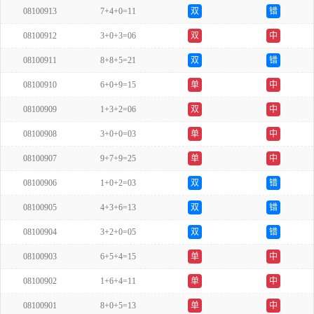
08100913
7+4+0=11
双
错
08100912
3+0+3=06
双
中
08100911
8+8+5=21
双
错
08100910
6+0+9=15
单
中
08100909
1+3+2=06
双
中
08100908
3+0+0=03
单
中
08100907
9+7+9=25
单
中
08100906
1+0+2=03
双
错
08100905
4+3+6=13
双
错
08100904
3+2+0=05
双
错
08100903
6+5+4=15
单
中
08100902
1+6+4=11
单
中
08100901
8+0+5=13
单
中