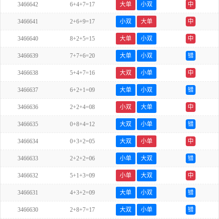
3466642
6+4+7=17
大单
小双
中
3466641
2+6+9=17
小双
大单
中
3466640
8+2+5=15
大单
小双
中
3466639
7+7+6=20
大单
小双
错
3466638
5+4+7=16
大双
小单
中
3466637
6+2+1=09
大单
小双
错
3466636
2+2+4=08
小双
大单
中
3466635
0+8+4=12
大双
小单
错
3466634
0+3+2=05
大双
小单
中
3466633
2+2+2=06
小单
大双
错
3466632
5+1+3=09
小单
大双
中
3466631
4+3+2=09
大单
小双
错
3466630
2+8+7=17
大双
小单
错