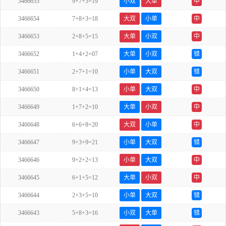
3466655
9+7+3=19
小双
大单
中
3466654
7+8+3=18
大双
小单
中
3466653
2+8+5=15
大单
小双
中
3466652
1+4+2=07
大单
小双
错
3466651
2+7+1=10
小单
大双
错
3466650
8+1+4=13
小单
大双
中
3466649
1+7+2=10
大单
小双
中
3466648
6+6+8=20
大双
小单
中
3466647
9+3+9=21
小单
大双
错
3466646
9+2+2=13
小单
大双
中
3466645
6+1+5=12
大单
小双
中
3466644
2+3+5=10
小单
大双
错
3466643
5+8+3=16
小双
大单
错