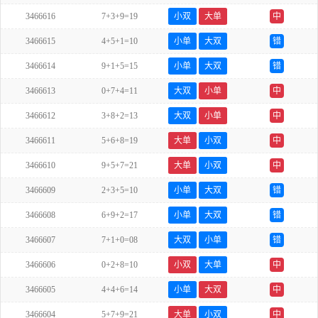
3466616
7+3+9=19
小双
大单
中
3466615
4+5+1=10
小单
大双
错
3466614
9+1+5=15
小单
大双
错
3466613
0+7+4=11
大双
小单
中
3466612
3+8+2=13
大双
小单
中
3466611
5+6+8=19
大单
小双
中
3466610
9+5+7=21
大单
小双
中
3466609
2+3+5=10
小单
大双
错
3466608
6+9+2=17
小单
大双
错
3466607
7+1+0=08
大双
小单
错
3466606
0+2+8=10
小双
大单
中
3466605
4+4+6=14
小单
大双
中
3466604
5+7+9=21
大单
小双
中