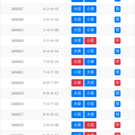
3466667
4+2+4=10
大双
小单
错
3466666
2+6+2=10
大双
小单
错
3466665
1+4+3=08
大双
小单
错
3466664
3+1+6=10
大单
小双
中
3466663
6+4+4=14
大单
小双
错
3466662
7+9+8=24
大双
小单
中
3466661
7+4+7=18
小双
大单
错
3466660
0+0+7=07
小单
大双
中
3466659
0+8+4=12
大双
小单
错
3466658
7+4+7=18
大单
小双
错
3466657
8+6+8=22
小双
大单
错
3466656
2+6+0=08
大单
小双
中