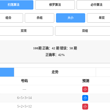
扫荡算法
修罗算法
必中算法
组合
杀组
大小
单双
双项
双组
100期 正确：42 期 错误：58 期
正确率：42%
走势
号码
预测
---
小
单
6+5+3=14
小
5+2+5=12
小