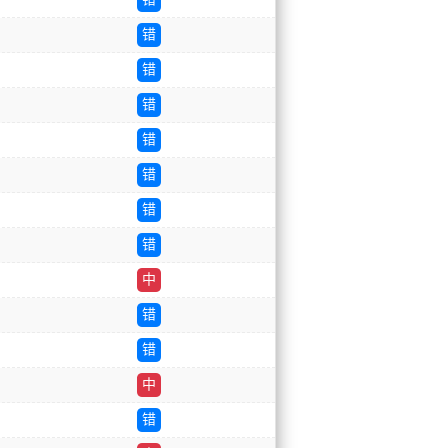
错
错
错
错
错
错
错
中
错
错
中
错