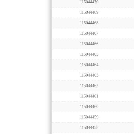
115044470
115044469
115044468
115044467
115044466
115044465
115044464
115044463
115044462
115044461
115044460
115044459
115044458