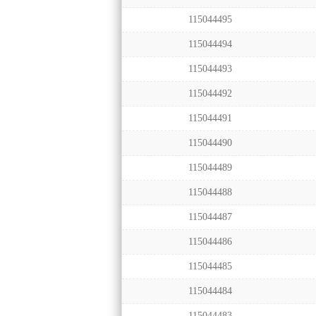
115044495
115044494
115044493
115044492
115044491
115044490
115044489
115044488
115044487
115044486
115044485
115044484
115044483