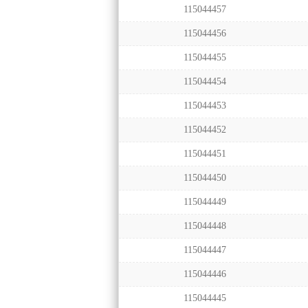
115044457
115044456
115044455
115044454
115044453
115044452
115044451
115044450
115044449
115044448
115044447
115044446
115044445